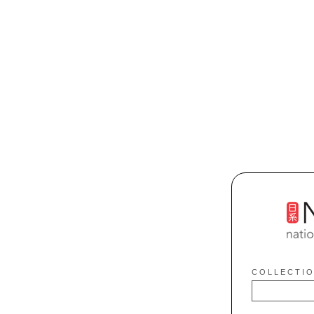
C O L L E C T I O